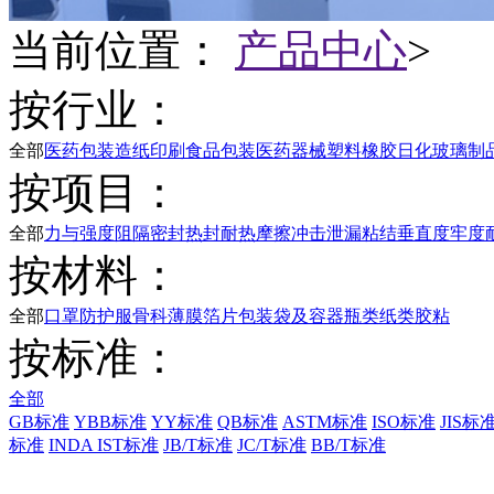
当前位置：
产品中心
>
按行业：
全部
医药包装
造纸印刷
食品包装
医药器械
塑料橡胶
日化
玻璃制
按项目：
全部
力与强度
阻隔
密封
热封
耐热
摩擦
冲击
泄漏
粘结
垂直度
牢度
按材料：
全部
口罩防护服
骨科
薄膜
箔片
包装袋及容器
瓶类
纸类
胶粘
按标准：
全部
GB标准
YBB标准
YY标准
QB标准
ASTM标准
ISO标准
JIS标
标准
INDA IST标准
JB/T标准
JC/T标准
BB/T标准