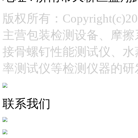
版权所有：Copyright(
主营包装检测设备、摩擦
接骨螺钉性能测试仪、水
率测试仪等检测仪器的研
联系我们