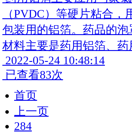
（PVDC）等硬片粘合
包装用的铝箔。药品的泡
材料主要是药用铝箔、药
2022-05-24 10:48:14
已查看83次
首页
上一页
284