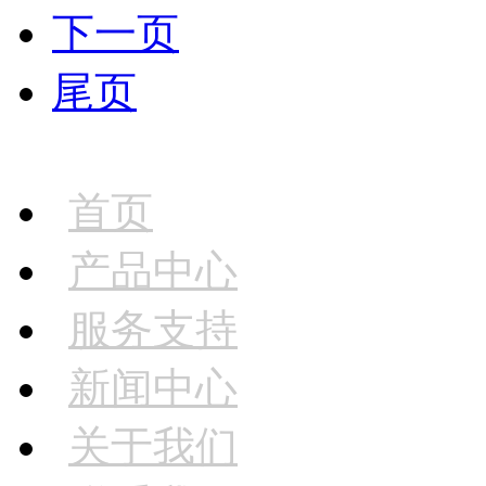
下一页
尾页
首页
产品中心
服务支持
新闻中心
关于我们