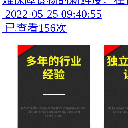
2022-05-25 09:40:55
已查看156次