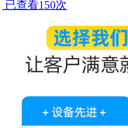
已查看150次